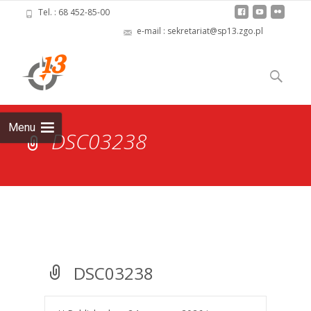
Tel. : 68 452-85-00
e-mail : sekretariat@sp13.zgo.pl
Skip
to
Szukaj:
content
Menu
DSC03238
DSC03238