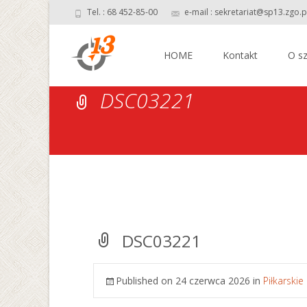
Tel. : 68 452-85-00
e-mail : sekretariat@sp13.zgo.p
Skip
to
HOME
Kontakt
O sz
content
DSC03221
DSC03221
Published on
24 czerwca 2026
in
Piłkarski