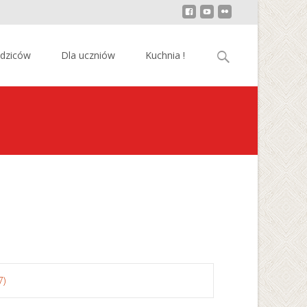
Szukaj:
odziców
Dla uczniów
Kuchnia !
7)