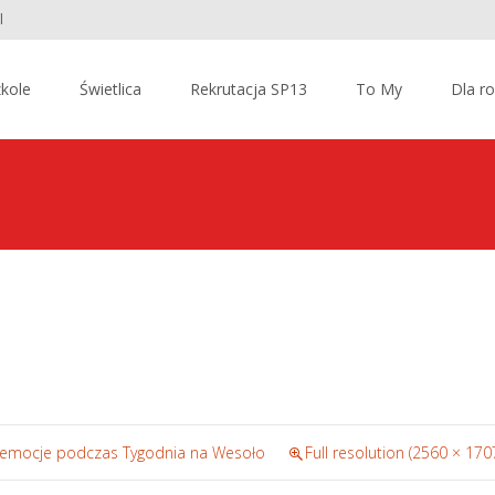
l
kole
Świetlica
Rekrutacja SP13
To My
Dla r
e emocje podczas Tygodnia na Wesoło
Full resolution (2560 × 170