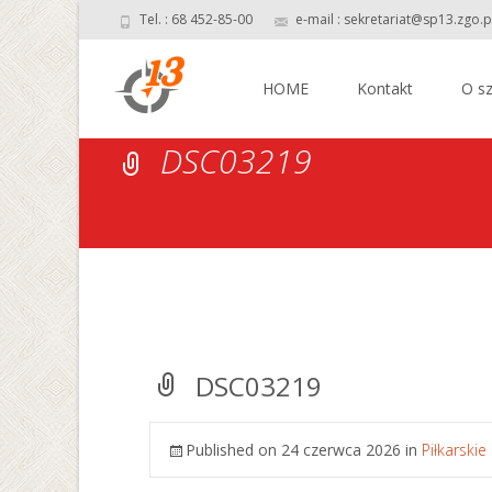
Tel. : 68 452-85-00
e-mail : sekretariat@sp13.zgo.p
Skip
to
HOME
Kontakt
O sz
content
DSC03219
DSC03219
Published on
24 czerwca 2026
in
Piłkarski