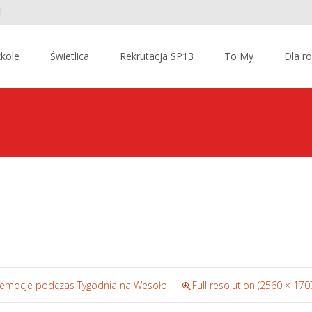
l
kole
Świetlica
Rekrutacja SP13
To My
Dla r
e emocje podczas Tygodnia na Wesoło
Full resolution (2560 × 170