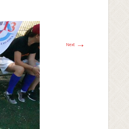
→
Next