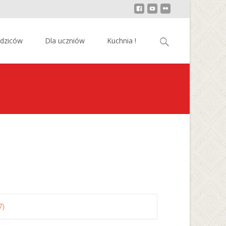
Szukaj:
odziców
Dla uczniów
Kuchnia !
7)