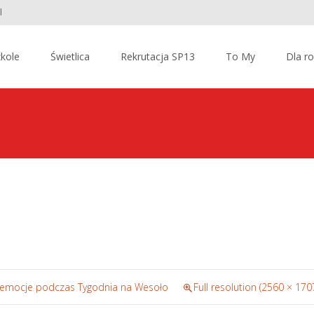
l
kole
Świetlica
Rekrutacja SP13
To My
Dla r
e emocje podczas Tygodnia na Wesoło
Full resolution (2560 × 170