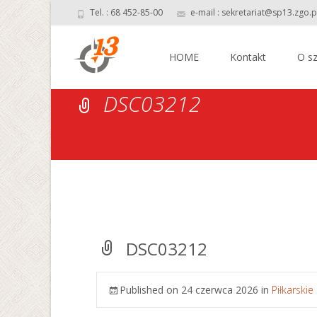
Tel. : 68 452-85-00
e-mail : sekretariat@sp13.zgo.p
Skip
to
HOME
Kontakt
O sz
content
DSC03212
DSC03212
Published on
24 czerwca 2026
in
Piłkarski