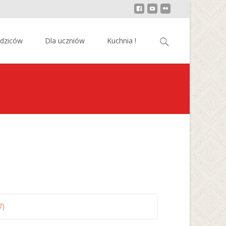
Szukaj:
odziców
Dla uczniów
Kuchnia !
7)