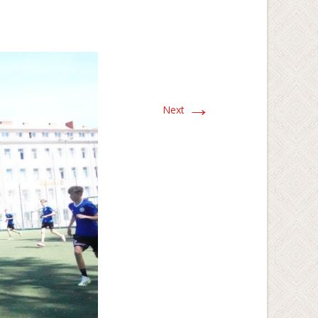
→
Next