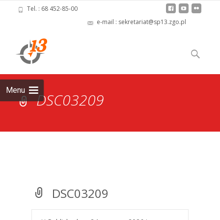
Tel. : 68 452-85-00
e-mail : sekretariat@sp13.zgo.pl
Skip
to
Szukaj:
content
Menu
DSC03209
DSC03209