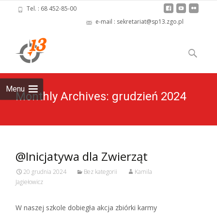
Tel. : 68 452-85-00
e-mail : sekretariat@sp13.zgo.pl
Skip
to
Szukaj:
content
Menu
Monthly Archives: grudzień 2024
@Inicjatywa dla Zwierząt
20 grudnia 2024
Bez kategorii
Kamila
Jagiełowicz
W naszej szkole dobiegła akcja zbiórki karmy