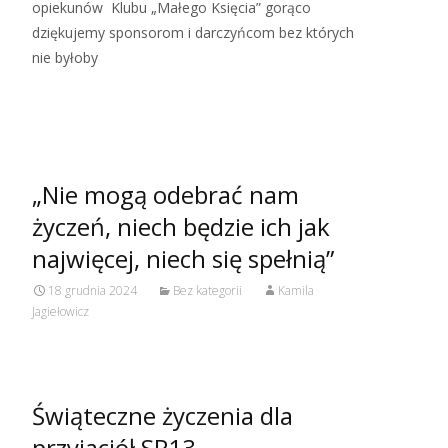
opiekunów Klubu „Małego Księcia” gorąco
dziękujemy sponsorom i darczyńcom bez których
nie byłoby
Read More…
„Nie mogą odebrać nam
życzeń, niech będzie ich jak
najwięcej, niech się spełnią”
18 grudnia 2024
Bez kategorii
Kamila
Jagiełowicz
Świąteczne życzenia dla
przyjaciół SP13