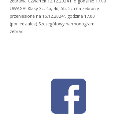
zebrania Czwartek 12.12.2024 r. o godzinie 17.00
UWAGA! Klasy 3c, 4b, 4d, 5b, 5c i 6a zebranie
przeniesione na 16.12.2024r. godzina 17.00
(poniedziałek) Szczegółowy harmonogram
zebrań
Read More…