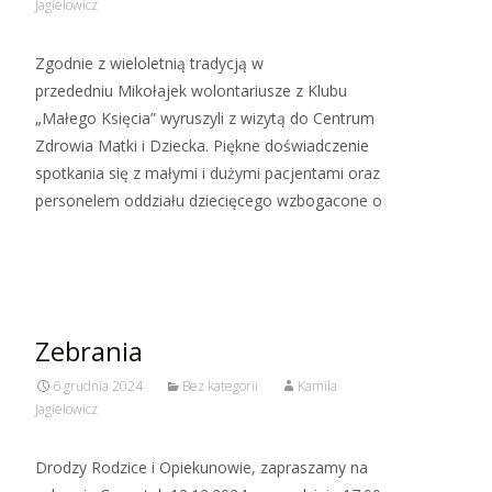
Jagiełowicz
Zgodnie z wieloletnią tradycją w
przededniu Mikołajek wolontariusze z Klubu
„Małego Księcia” wyruszyli z wizytą do Centrum
Zdrowia Matki i Dziecka. Piękne doświadczenie
spotkania się z małymi i dużymi pacjentami oraz
personelem oddziału dziecięcego wzbogacone o
Read More…
Zebrania
6 grudnia 2024
Bez kategorii
Kamila
Jagiełowicz
Drodzy Rodzice i Opiekunowie, zapraszamy na