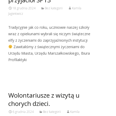
18 grudnia 2024
Bez kategorii
Kamila
Jagiełowicz
Tradycyjnie jak co roku, uczniowie naszej szkoły
wraz z opiekunami wybrali się niczym świąteczne
elfy z życzeniami do zaprzyjaźnionych instytucji
Zawitaliśmy z świątecznymi życzeniami do
Urzędu Miasta, Urzędu Marszałkowskiego, Biura
Profilaktyki
Read More…
Wolontariusze z wizytą u
chorych dzieci.
6 grudnia 2024
Bez kategorii
Kamila