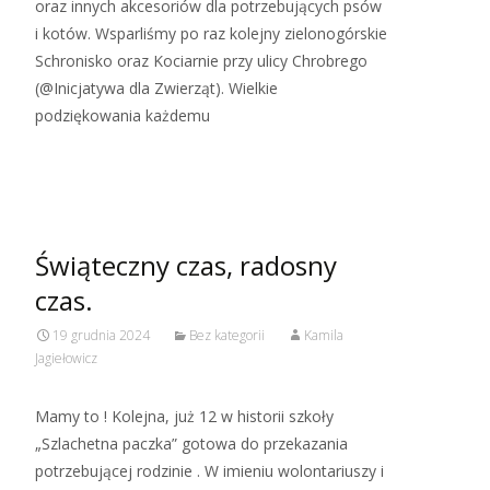
oraz innych akcesoriów dla potrzebujących psów
i kotów. Wsparliśmy po raz kolejny zielonogórskie
Schronisko oraz Kociarnie przy ulicy Chrobrego
(@Inicjatywa dla Zwierząt). Wielkie
podziękowania każdemu
Read More…
Świąteczny czas, radosny
czas.
19 grudnia 2024
Bez kategorii
Kamila
Jagiełowicz
Mamy to ! Kolejna, już 12 w historii szkoły
„Szlachetna paczka” gotowa do przekazania
potrzebującej rodzinie . W imieniu wolontariuszy i